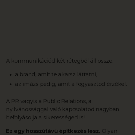
A kommunikációd két rétegből áll össze:
a brand, amit te akarsz láttatni,
az imázs pedig, amit a fogyasztód érzékel.
A PR vagyis a Public Relations, a
nyilvánossággal való kapcsolatod nagyban
befolyásolja a sikerességed is!
Ez egy hosszútávú építkezés lesz.
Olyan