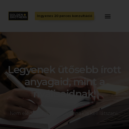
Ingyenes 20 perces konzultáció
Legyenek ütősebb írott
anyagaid, mint a
riválisaidnak!
Nem elég profinak lenni, annak is kell látszani.