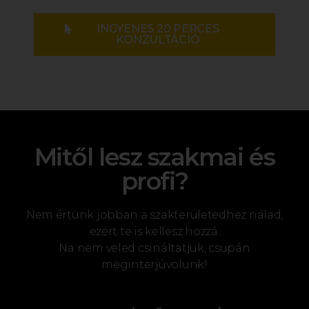
INGYENES 20 PERCES
KONZULTÁCIÓ
Mitől lesz szakmai és
profi?
Nem értünk jobban a szakterületedhez nálad,
ezért te is kellesz hozzá.
Na nem veled csináltatjuk, csupán
meginterjúvolunk!