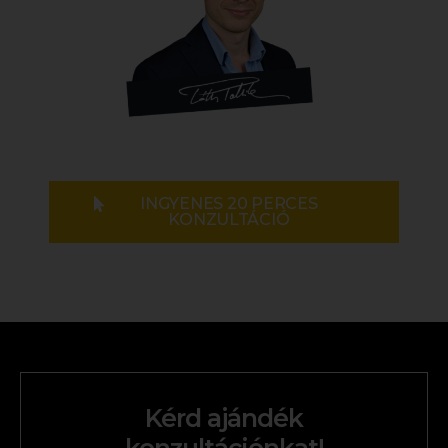
INGYENES 20 PERCES
KONZULTÁCIÓ
Kérd ajándék
konzultációnkat!