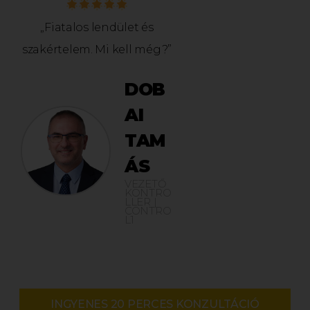
„Fiatalos lendület és
szakértelem. Mi kell még?”
DOB
AI
TAM
ÁS
VEZETŐ
KONTRO
LLER |
CONTRO
L1
INGYENES 20 PERCES KONZULTÁCIÓ