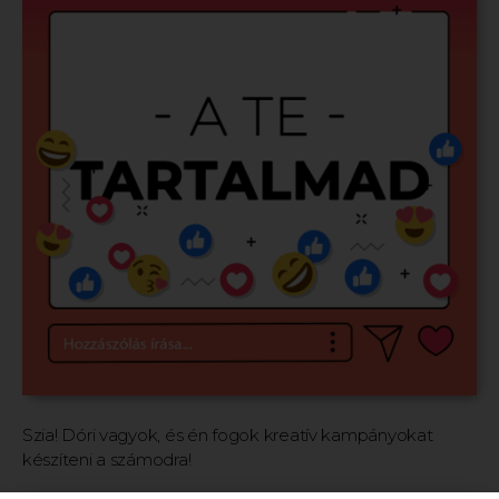
Szia! Dóri vagyok, és én fogok kreatív kampányokat
készíteni a számodra!