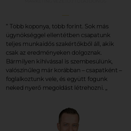
MARKETING VEZETŐ / TULAJDONOS
” Több koponya, több forint. Sok más
ügynökséggel ellentétben csapatunk
teljes munkaidős szakértőkből áll, akik
csak az eredményeken dolgoznak.
Bármilyen kihívással is szembesülünk,
valószínűleg már korábban – csapatként –
foglalkoztunk vele, és együtt fogunk
neked nyerő megoldást létrehozni. „