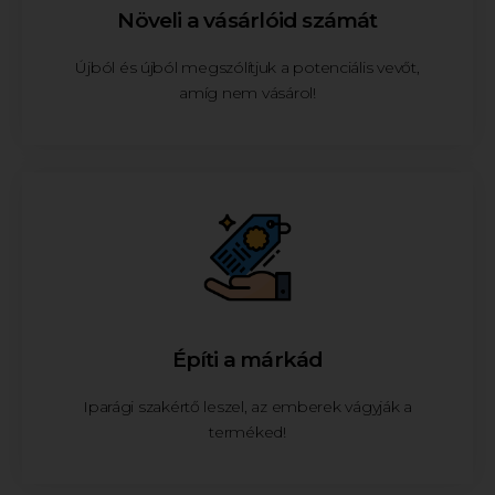
Növeli a vásárlóid számát
Újból és újból megszólítjuk a potenciális vevőt,
amíg nem vásárol!
Építi a márkád
Iparági szakértő leszel, az emberek vágyják a
terméked!