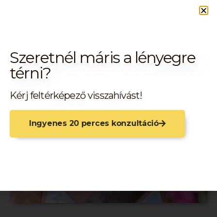
Szeretnél máris a lényegre
térni?
Kérj feltérképező visszahívást!
Ingyenes 20 perces konzultáció