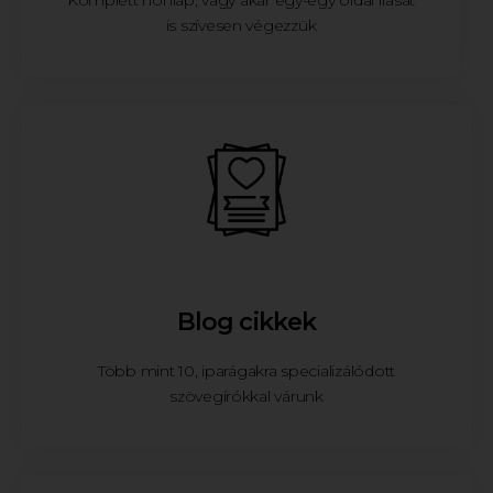
Komplett honlap, vagy akár egy-egy oldal írását
is szívesen végezzük
Blog cikkek
Több mint 10, iparágakra specializálódott
szövegírókkal várunk