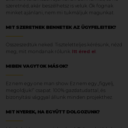
szeretnéd, akár beszélhetsz is velük. Ők fognak
minket ajánlani, nem mi tukmáljuk magunkat.
MIT SZERETNEK BENNETEK AZ ÜGYFELEITEK?
Összeszedtük neked. Tiszteletteljes kérésünk, nézd
meg, mit mondanak rólunk.
Itt éred el
.
MIBEN VAGYTOK MÁSOK?
Ez nem egy one man show. Ez nem egy „figyelj,
megoldjuk!” csapat. 100% gazdatudattal, és
bizonyítási vággyal állunk minden projekthez.
MIT NYEREK, HA EGYÜTT DOLGOZUNK?