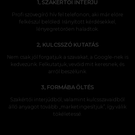
1, SZAKÉRTŐI INTERJÚ
Profi szövegíró hív fel telefonon, aki már előre
felkészül belőled. Irányított kérdésekkel,
lényegretörően haladtok.
2, KULCSSZÓ KUTATÁS
Nem csak jól forgatjuk a szavakat, a Google-nek is
kedvezünk. Felkutatjuk, vevőid mit keresnek, és
arról beszélünk.
3, FORMÁBA ÖLTÉS
Szakértői interjúdból, valamint kulcsszavaidból
álló anyagot tovább „marketingesítjük”, így válik
tökéletessé.